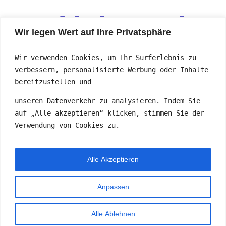
Langfristiges Denken
Wir legen Wert auf Ihre Privatsphäre
Es ist uns wichtig zu betonen, dass unser Schulkonzept
Wir verwenden Cookies, um Ihr Surferlebnis zu
auf acht Jahre ausgelegt ist: Am Ende dieser acht Jahre
verbessern, personalisierte Werbung oder Inhalte
ist der Standard unserer Schüler mindestens so hoch wie
bereitzustellen und
der von Abgängern öffentlicher Schulen. Zwischenzeitlich
folgen wir jedoch nicht dem österreichischen Lehrplan,
unseren Datenverkehr zu analysieren. Indem Sie
sodass nicht erwartet werden kann, dass die Kinder
auf „Alle akzeptieren“ klicken, stimmen Sie der
jederzeit nahtlos ins Regelschulsystem wechseln können.
Verwendung von Cookies zu.
Es wäre nicht realistisch, Freiheit der Wahl und Lernen aus
eigenem Interesse zu befürworten und gleichzeitig eine
Orientierung am Regelschul-Lehrplan zu erwarten.
Alle Akzeptieren
Anpassen
© 2026 Freie Schule Hohenau. Created with
using
Alle Ablehnen
WordPress and
Kubio